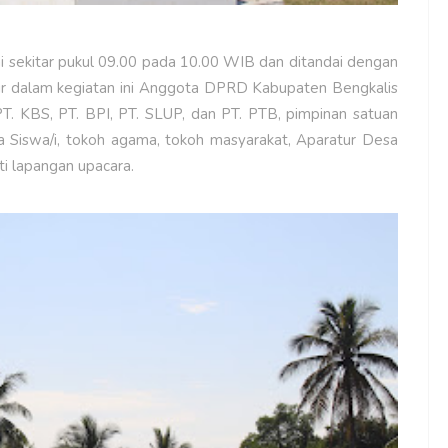
i sekitar pukul 09.00 pada 10.00 WIB dan ditandai dengan
adir dalam kegiatan ini Anggota DPRD Kabupaten Bengkalis
PT. KBS, PT. BPI, PT. SLUP, dan PT. PTB, pimpinan satuan
a Siswa/i, tokoh agama, tokoh masyarakat, Aparatur Desa
 lapangan upacara.