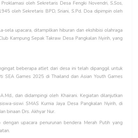
Proklamasi oleh Sekretaris Desa Fengki Novendri, S.Sos,
5 oleh Sekretaris BPD, Sriani, S.Pd. Doa dipimpin oleh
a-sela upacara, ditampilkan hiburan dan ekshibisi olahraga
a Club Kampung Sepak Takraw Desa Pangkalan Nyirih, yang
ingat beberapa atlet dari desa ini telah dipanggil untuk
eperti SEA Games 2025 di Thailand dan Asian Youth Games
 A.Md., dan didampingi oleh Khairani. Kegiatan dilanjutkan
iswa-siswi SMAS Kurnia Jaya Desa Pangkalan Nyirih, di
an binaan Drs. Akhyar Nur.
tup dengan upacara penurunan bendera Merah Putih yang
atan.