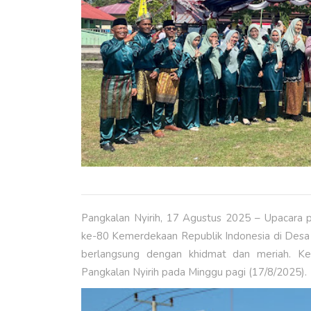
Pangkalan Nyirih, 17 Agustus 2025 – Upacara p
ke-80 Kemerdekaan Republik Indonesia di Desa
berlangsung dengan khidmat dan meriah. Ke
Pangkalan Nyirih pada Minggu pagi (17/8/2025).