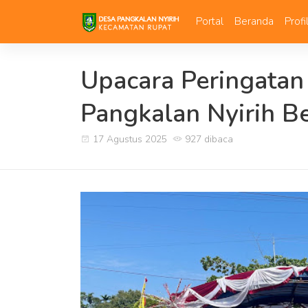
Portal
Beranda
Prof
Upacara Peringatan 
Pangkalan Nyirih B
17 Agustus 2025
927 dibaca