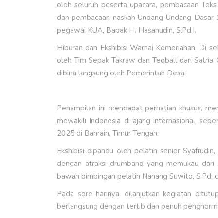
oleh seluruh peserta upacara, pembacaan Teks 
dan pembacaan naskah Undang-Undang Dasar 194
pegawai KUA, Bapak H. Hasanudin, S.Pd.I.
Hiburan dan Ekshibisi Warnai Kemeriahan, Di sel
oleh Tim Sepak Takraw dan Teqball dari Satri
dibina langsung oleh Pemerintah Desa.
Penampilan ini mendapat perhatian khusus, meng
mewakili Indonesia di ajang internasional, s
2025 di Bahrain, Timur Tengah.
Ekshibisi dipandu oleh pelatih senior Syafrudin,
dengan atraksi drumband yang memukau dari s
bawah bimbingan pelatih Nanang Suwito, S.Pd, d
Pada sore harinya, dilanjutkan kegiatan ditu
berlangsung dengan tertib dan penuh penghorm