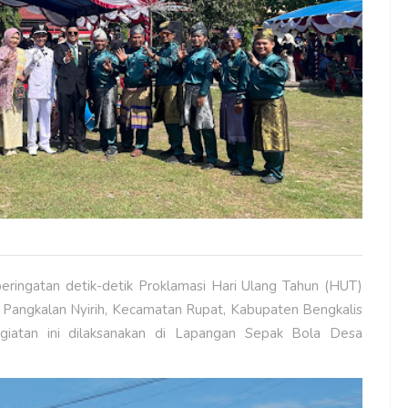
eringatan detik-detik Proklamasi Hari Ulang Tahun (HUT)
 Pangkalan Nyirih, Kecamatan Rupat, Kabupaten Bengkalis
giatan ini dilaksanakan di Lapangan Sepak Bola Desa