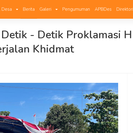
il Desa
Berita
Galeri
Pengumuman
APBDes
Direktor
Detik - Detik Proklamasi 
erjalan Khidmat