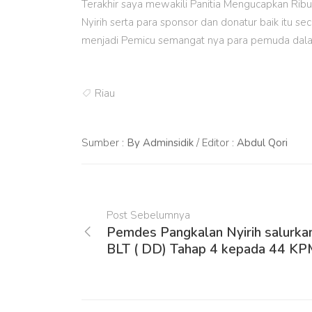
Terakhir saya mewakili Panitia Mengucapkan Rib
Nyirih serta para sponsor dan donatur baik itu 
menjadi Pemicu semangat nya para pemuda dalam 
Riau
Sumber :
By Adminsidik
/ Editor :
Abdul Qori
Post Sebelumnya
Pemdes Pangkalan Nyirih salurka
BLT ( DD) Tahap 4 kepada 44 K