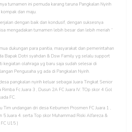
ya turnamen ini pemuda karang taruna Pangkalan Nyirih
h kompak dan maju.
berjalan dengan baik dan kondusif, dengan suksesnya
sa mengadakan turnamen lebih besar dan lebih meriah ”
semua dukungan para panitia, masyarakat dan pemerintahan
da Bapak Dotri syahdan & Dsw Family yg selalu support
i kegiatan olahraga yg baru saja sudah selesai di
alangan Pengusaha yg ada di Pangkalan Nyirih.
sa pangkalan nyirih keluar sebagai Juara Tingkat Senior
ja Rimba Fc Juara 3 , Dusun 2A FC Juara IV. TOp skor 4 Gol
sada FC.
aitu Tim undangan dri desa Kebumen Prosmen FC Juara 1 ,
n 5 Juara 4. serta Top skor Muhammad Riski Alfareza &
 FC U15 )