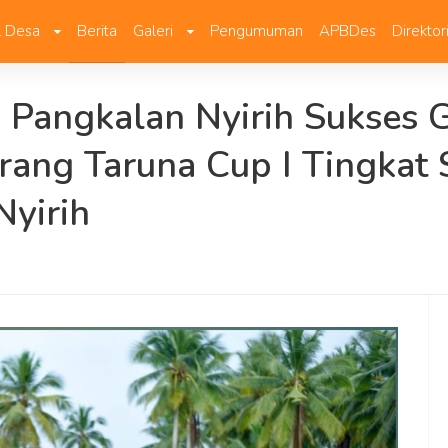
il Desa
Berita
Galeri
Pengumuman
APBDes
Direktor
 Pangkalan Nyirih Sukses 
rang Taruna Cup I Tingkat 
Nyirih