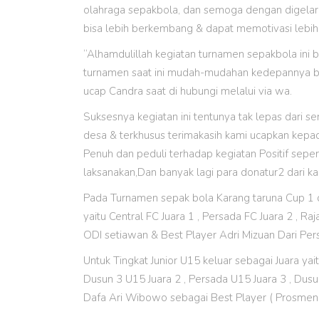
olahraga sepakbola, dan semoga dengan digelarn
bisa lebih berkembang & dapat memotivasi lebi
“Alhamdulillah kegiatan turnamen sepakbola ini 
turnamen saat ini mudah-mudahan kedepannya bi
ucap Candra saat di hubungi melalui via wa.
Suksesnya kegiatan ini tentunya tak lepas dari 
desa & terkhusus terimakasih kami ucapkan kepa
Penuh dan peduli terhadap kegiatan Positif sepert
laksanakan,Dan banyak lagi para donatur2 dari k
Pada Turnamen sepak bola Karang taruna Cup 1 de
yaitu Central FC Juara 1 , Persada FC Juara 2 , Ra
ODI setiawan & Best Player Adri Mizuan Dari Per
Untuk Tingkat Junior U15 keluar sebagai Juara y
Dusun 3 U15 Juara 2 , Persada U15 Juara 3 , Dusu
Dafa Ari Wibowo sebagai Best Player ( Prosmen