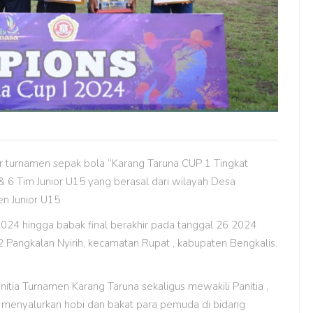
ar turnamen sepak bola “Karang Taruna CUP 1 Tingkat
 & 6 Tim Junior U15 yang berasal dari wilayah Desa
en Junior U15
2024 hingga babak final berakhir pada tanggal 26 2024
 Pangkalan Nyirih, kecamatan Rupat , kabupaten Bengkalis.
tia Turnamen Karang Taruna sekaligus mewakili Panitia ,
k menyalurkan hobi dan bakat para pemuda di bidang