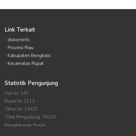
Link Terkait
-
diskominfo
-
Provinsi Riau
-
Kabupaten Bengkalis
-
Kecamatan Rupat
Statistik Pengunjung
Hari Ini: 147
Bulan Ini: 1113
Tahun Ini: 19427
Total Pengunjung: 78243
Perangkat anda: Ponsel