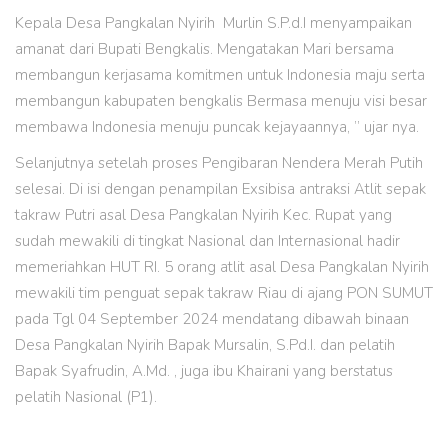
Kepala Desa Pangkalan Nyirih Murlin S.P.d.I menyampaikan
amanat dari Bupati Bengkalis. Mengatakan Mari bersama
membangun kerjasama komitmen untuk Indonesia maju serta
membangun kabupaten bengkalis Bermasa menuju visi besar
membawa Indonesia menuju puncak kejayaannya, ” ujar nya.
Selanjutnya setelah proses Pengibaran Nendera Merah Putih
selesai. Di isi dengan penampilan Exsibisa antraksi Atlit sepak
takraw Putri asal Desa Pangkalan Nyirih Kec. Rupat yang
sudah mewakili di tingkat Nasional dan Internasional hadir
memeriahkan HUT RI. 5 orang atlit asal Desa Pangkalan Nyirih
mewakili tim penguat sepak takraw Riau di ajang PON SUMUT
pada Tgl 04 September 2024 mendatang dibawah binaan
Desa Pangkalan Nyirih Bapak Mursalin, S.Pd.I. dan pelatih
Bapak Syafrudin, A.Md. , juga ibu Khairani yang berstatus
pelatih Nasional (P1).